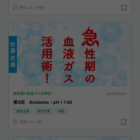
役立った！(10)
2025/04/21
急性期の血液ガス活用術！
第3回 Acidemia：pH＜7.40
臨床支援
教育支援
検査
役立った！(9)