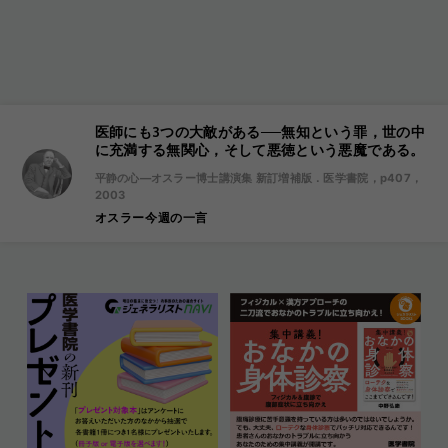
医師にも3つの大敵がある──無知という罪，世の中
に充満する無関心，そして悪徳という悪魔である。
平静の心―オスラー博士講演集 新訂増補版．医学書院，p407，
2003
オスラー今週の一言