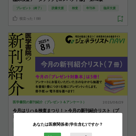
プレゼント（終了）
読書支援
検査
年刊本
臨床支援
役立った！(9)
2025/08/29
医学書院の新刊紹介（プレゼント＆アンケート）
今月はリハ＆検査まつり！＞今月の新刊紹介リスト（プ
レゼント5冊）＠2025年8月
あなたは医療関係者(学生含む)ですか？
プレゼント（終了）
読書支援
リハビリ
検査
臨床支援
人生支援