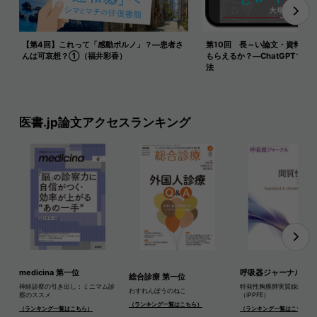
【第4回】これって「感動ポルノ」？―患者さ
第10回 長～い論文・資料を
んは可哀想？①（福井彩香）
もらえるか？―ChatGPTで長
法
医書.jp論文アクセスランキング
medicina 第一位
呼吸器ジャーナル 第
総合診療 第一位
神経診察の引き出し：ミニマム診
特発性胸膜肺実質線維弾性
わすれんぼうのねこ
察のススメ
（iPPFE）
（ランキング一覧はこちら）
（ランキング一覧はこちら）
（ランキング一覧はこちら）