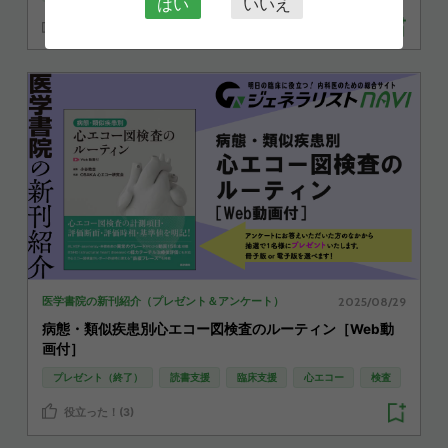
はい
いいえ
役立った！(7)
2025/08/29
医学書院の新刊紹介（プレゼント＆アンケート）
病態・類似疾患別心エコー図検査のルーティン［Web動
画付］
プレゼント（終了）
読書支援
臨床支援
心エコー
検査
役立った！(3)