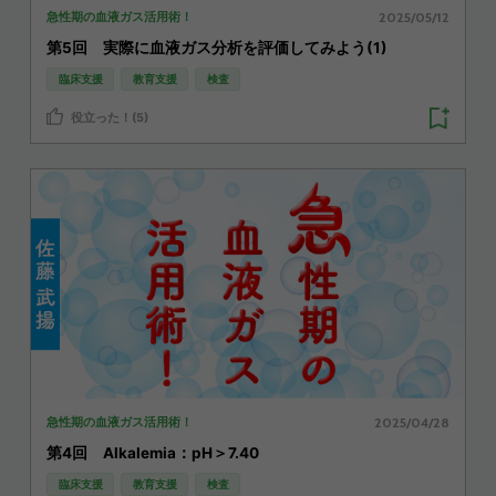
2025/05/12
急性期の血液ガス活用術！
第5回 実際に血液ガス分析を評価してみよう(1)
臨床支援
教育支援
検査
役立った！(5)
2025/04/28
急性期の血液ガス活用術！
第4回 Alkalemia：pH＞7.40
臨床支援
教育支援
検査