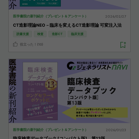
2026/02/27
医学書院の新刊紹介（プレゼント＆アンケート）
CT造影理論NEO－臨床を変えるCT造影理論 可変注入法
読書支援
検査
造影CT
臨床支援
役立った！(10)
2026/01/23
医学書院の新刊紹介（プレゼント＆アンケート）
臨床検査データブック [コンパクト版] 第13版