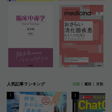
人気記事ランキング
日別
週別
月別
1
2