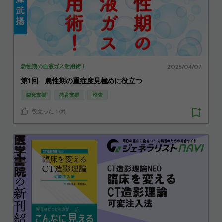
2025/04/07
急性期の血液ガス活用術！
第1回 急性期の重症度見極めに役立つ
臨床支援
教育支援
検査
役立った！(7)