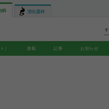
内科
消化器科
ント）
連載
記事
お知らせ