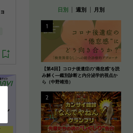
日別
週別
月別
ョ
1
【第4回】コロナ後遺症の“倦怠感”を読
み解く―鑑別診断と内分泌学的視点か
ら（中野靖浩）
2