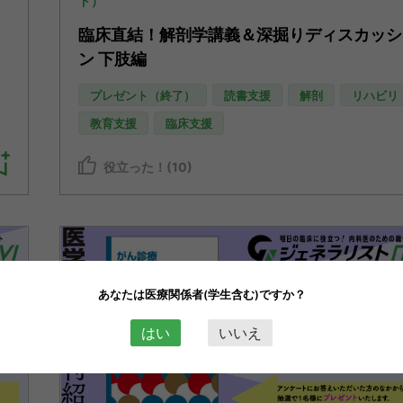
ト）
臨床直結！解剖学講義＆深掘りディスカッシ
ン 下肢編
プレゼント（終了）
読書支援
解剖
リハビリ
教育支援
臨床支援
役立った！(10)
あなたは医療関係者(学生含む)ですか？
はい
いいえ