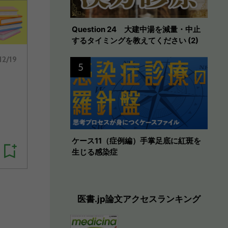
Question 24 大建中湯を減量・中止
するタイミングを教えてください (2)
12/19
5
ケース11（症例編）手掌足底に紅斑を
生じる感染症
医書.jp論文アクセスランキング