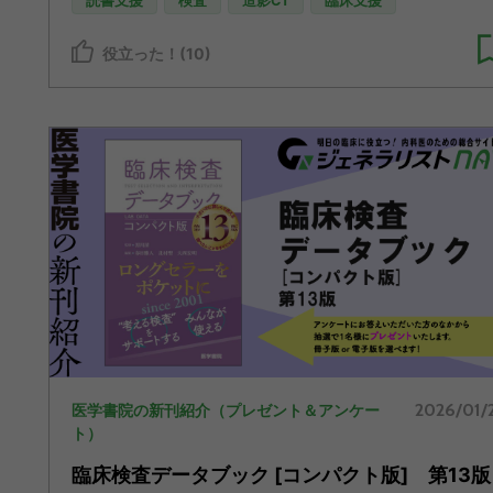
読書支援
検査
造影CT
臨床支援
役立った！(10)
2026/01/
医学書院の新刊紹介（プレゼント＆アンケー
ト）
臨床検査データブック [コンパクト版] 第13版