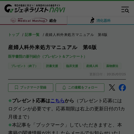
総合
消化器科
トップ
記事一覧
産婦人科外来処方マニュアル 第6版
産婦人科外来処方マニュアル 第6版
医学書院の新刊紹介（プレゼント＆アンケート）
プレゼント（終了）
読書支援
臨床支援
産婦人科
薬物療法
更新日付：
2025/07/25
ブックマーク登録
この連載をフォロー
※
プレゼント応募は
こちら
から
（プレゼント応募には
ログインが必要です。応募期限は右上の更新日付の1カ
月後まで）
※
本記事を「ブックマーク」していただきますと、本
書籍の関連情報が出ましたらメールでお知らせいたし