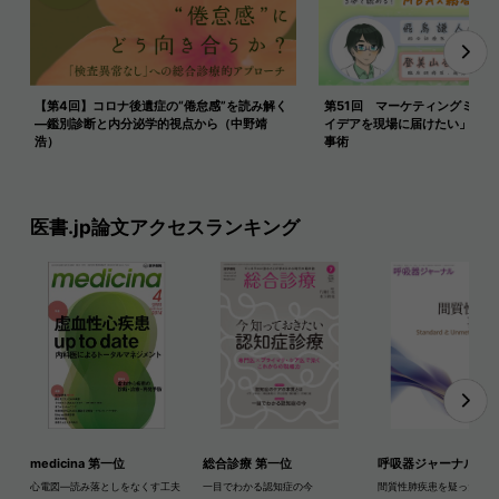
【第4回】コロナ後遺症の“倦怠感”を読み解く
第51回 マーケティングミック
―鑑別診断と内分泌学的視点から（中野靖
イデアを現場に届けたい」と思
浩）
事術
医書.jp論文アクセスランキング
medicina 第一位
総合診療 第一位
呼吸器ジャーナル 第
心電図―読み落としをなくす工夫
一目でわかる認知症の今
間質性肺疾患を疑ったら