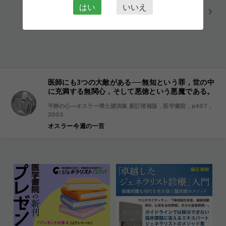
はい
いいえ
記事一覧に戻る
医師にも3つの大敵がある──無知という罪，世の中
に充満する無関心，そして悪徳という悪魔である。
平静の心―オスラー博士講演集 新訂増補版．医学書院，p407，
2003
オスラー今週の一言