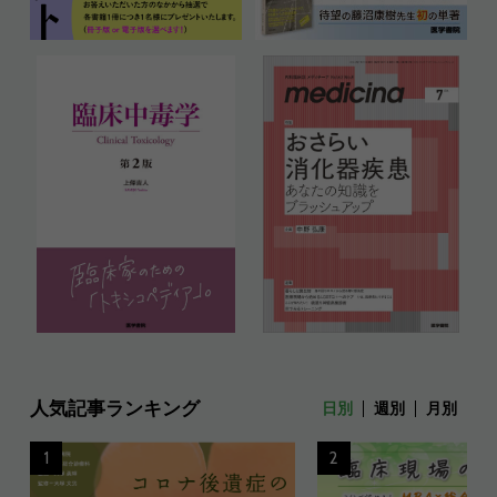
人気記事ランキング
日別
週別
月別
1
2