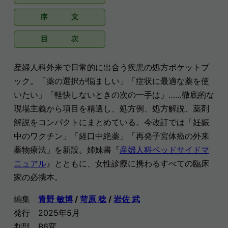
産婦人科外来で日常的に出合う疾患の処方ポケットブ
ック。「薬の選択が悩ましい」「症状に最適な薬を使
いたい」「軽快しないときの次の一手は」……徹底的な
現場主義から項目を精選し、処方例、処方解説、薬剤
解説をコンパクトにまとめている。今改訂では「妊娠
中のワクチン」「経口中絶薬」「再発子宮体癌の外来
薬物療法」を新設。姉妹書『
産婦人科ベッドサイドマ
ニュアル
』とともに、女性診療に携わるすべての臨床
家の必携本。
編集
青野 敏博
/
苛原 稔
/
岩佐 武
発行
2025年5月
判型 B6変