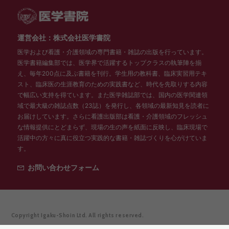
運営会社：株式会社医学書院
医学および看護・介護領域の専門書籍・雑誌の出版を行っています。
医学書籍編集部では、医学界で活躍するトップクラスの執筆陣を揃
え、毎年200点に及ぶ書籍を刊行。学生用の教科書、臨床実習用テキ
スト、臨床医の生涯教育のための実践書など、時代を先取りする内容
で幅広い支持を得ています。また医学雑誌部では、国内の医学関連領
域で最大級の雑誌点数（23誌）を発行し、各領域の最新知見を読者に
お届けしています。さらに看護出版部は看護・介護領域のフレッシュ
な情報提供にとどまらず、現場の生の声を紙面に反映し、臨床現場で
活躍中の方々に真に役立つ実践的な書籍・雑誌づくりを心がけていま
す。
お問い合わせフォーム
Copyright Igaku-Shoin Ltd. All rights reserved.