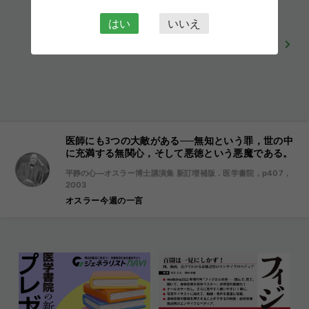
役立った！
10
はい
いいえ
記事一覧に戻る
医師にも3つの大敵がある──無知という罪，世の中
に充満する無関心，そして悪徳という悪魔である。
平静の心―オスラー博士講演集 新訂増補版．医学書院，p407，
2003
オスラー今週の一言