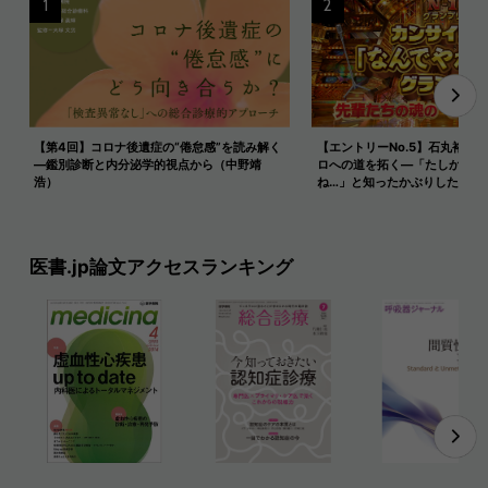
1
2
【第4回】コロナ後遺症の“倦怠感”を読み解く
【エントリーNo.5】石丸裕康
―鑑別診断と内分泌学的視点から（中野靖
ロへの道を拓く—「たしかにピ
浩）
ね…」と知ったかぶりした夜を
医書.jp論文アクセスランキング