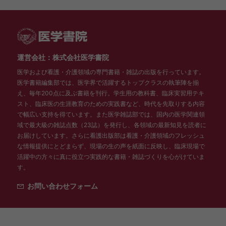
運営会社：株式会社医学書院
医学および看護・介護領域の専門書籍・雑誌の出版を行っています。
医学書籍編集部では、医学界で活躍するトップクラスの執筆陣を揃
え、毎年200点に及ぶ書籍を刊行。学生用の教科書、臨床実習用テキ
スト、臨床医の生涯教育のための実践書など、時代を先取りする内容
で幅広い支持を得ています。また医学雑誌部では、国内の医学関連領
域で最大級の雑誌点数（23誌）を発行し、各領域の最新知見を読者に
お届けしています。さらに看護出版部は看護・介護領域のフレッシュ
な情報提供にとどまらず、現場の生の声を紙面に反映し、臨床現場で
活躍中の方々に真に役立つ実践的な書籍・雑誌づくりを心がけていま
す。
お問い合わせフォーム