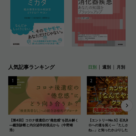
人気記事ランキング
日別
週別
月別
1
2
【第4回】コロナ後遺症の“倦怠感”を読み解く
【エントリーNo.5】石丸裕康
―鑑別診断と内分泌学的視点から（中野靖
ロへの道を拓く—「たしかにピ
浩）
ね…」と知ったかぶりした夜を