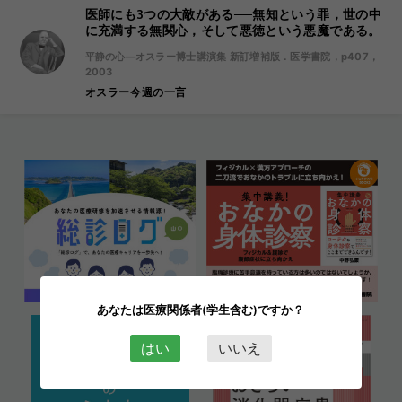
医師にも3つの大敵がある──無知という罪，世の中
に充満する無関心，そして悪徳という悪魔である。
平静の心―オスラー博士講演集 新訂増補版．医学書院，p407，
2003
オスラー今週の一言
あなたは医療関係者(学生含む)ですか？
はい
いいえ