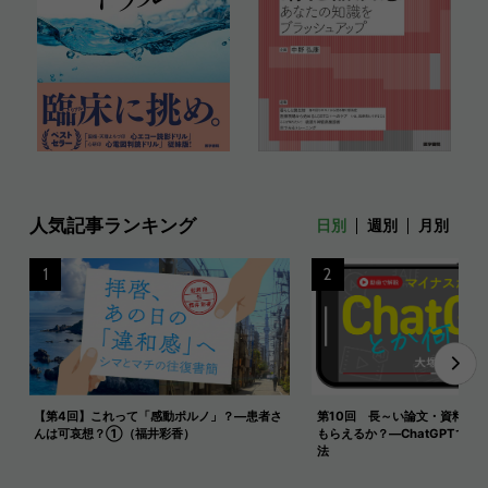
人気記事ランキング
日別
週別
月別
1
2
【第4回】これって「感動ポルノ」？―患者さ
第10回 長～い論文・資料を
んは可哀想？①（福井彩香）
もらえるか？―ChatGPTで長
法