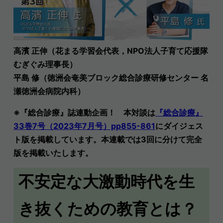
高濱 正伸（花まる学習会代表，NPO法人子育て応援隊
むぎぐみ理事長）
平島 修（徳洲会奄美ブロック総合診療研修センター 名
瀬徳洲会病院内科）
※『総合診療』誌連動企画！ 本対談は
『総合診療』
33巻7号（2023年7月号）pp855-861
にダイジェス
ト版を掲載しています。本連載では3回に分けて完全
版を掲載いたします。
不安定な大激動時代を生
き抜くための教育とは？