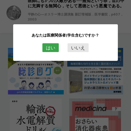
医師にも3つの大敵がある──無知という罪，世の中
に充満する無関心，そして悪徳という悪魔である。
平静の心―オスラー博士講演集 新訂増補版．医学書院，p407，
2003
オスラー今週の一言
あなたは医療関係者(学生含む)ですか？
はい
いいえ