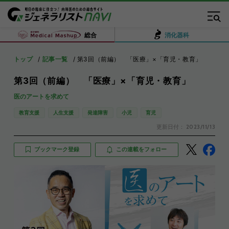
総合
消化器科
トップ
記事一覧
第3回（前編） 「医療」×「育児・教育」
第3回（前編） 「医療」×「育児・教育」
医のアートを求めて
教育支援
人生支援
発達障害
小児
育児
更新日付：
2023/11/13
ブックマーク登録
この連載をフォロー