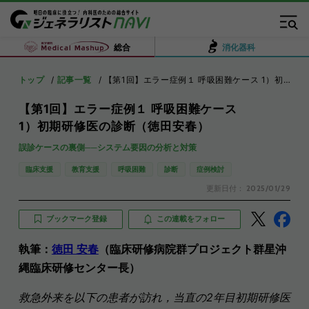
総合
消化器科
トップ
記事一覧
【第1回】エラー症例１ 呼吸困難ケース 1）初期研修医の診断（徳田安春）
【第1回】エラー症例１ 呼吸困難ケース
1）初期研修医の診断（徳田安春）
誤診ケースの裏側──システム要因の分析と対策
臨床支援
教育支援
呼吸困難
診断
症例検討
更新日付：
2025/01/29
ブックマーク登録
この連載をフォロー
執筆：
徳田 安春
（臨床研修病院群プロジェクト群星沖
縄臨床研修センター長）
救急外来を以下の患者が訪れ，当直の2年目初期研修医