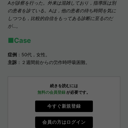
Aが診察を行った。外来は混雑しており，指導医は別
の患者を診ている。Aは，他の患者の待ち時間を気に
しつつも，比較的自信をもってある診断に至るのだ
が…。
■
Case
症例
：50代，女性。
主訴
：２週間前からの労作時呼吸困難。
続きを読むには
無料の会員登録
が必要です。
今すぐ新規登録
会員の方はログイン