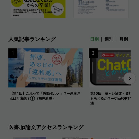
人気記事ランキング
日別
週別
月別
1
2
【第4回】これって「感動ポルノ」？―患者さ
第10回 長～い論文・資料を
んは可哀想？①（福井彩香）
もらえるか？―ChatGPTで長
法
医書.jp論文アクセスランキング