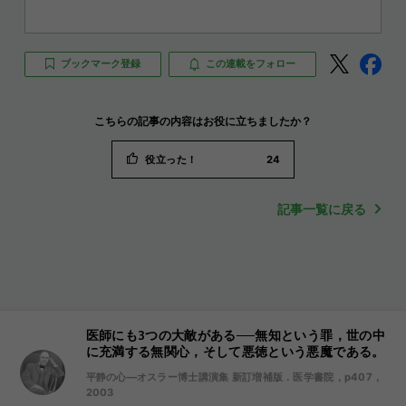
ブックマーク登録
この連載をフォロー
こちらの記事の内容はお役に立ちましたか？
役立った！
24
記事一覧に戻る
医師にも3つの大敵がある──無知という罪，世の中
に充満する無関心，そして悪徳という悪魔である。
平静の心―オスラー博士講演集 新訂増補版．医学書院，p407，
2003