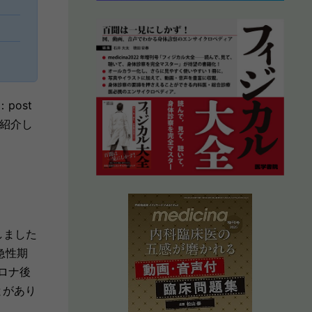
ost
を紹介し
しました
急性期
ロナ後
とがあり