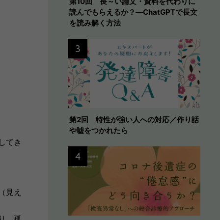
第10回 長～い論文・資料を代わりに
読んでもらえるか？―ChatGPTで長文
を読み解く方法
3
第2回 特性が強い人への対応／作り話
や嘘をつかれたら
してき
4
（見え
り、孤