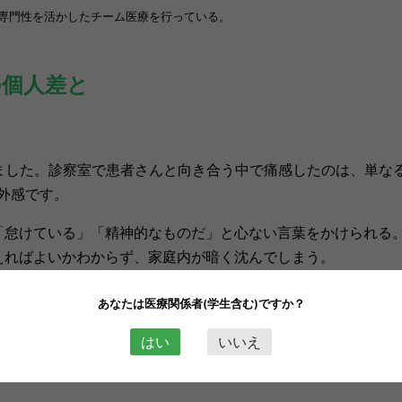
専門性を活かしたチーム医療を行っている。
の個人差と
ました。診察室で患者さんと向き合う中で痛感したのは、単な
外感です。
「怠けている」「精神的なものだ」と心ない言葉をかけられる
えればよいかわからず、家庭内が暗く沈んでしまう。
きず、復職・登校のプレッシャーが症状をさらに悪化させる。
あなたは医療関係者(学生含む)ですか？
こそが、患者さんを追い詰める最大の要因
となっています。
コ
はい
いいえ
6)
ルスの問題も
生じています
。
特にCOVID-19が5類感染症に
んの苦悩は、逆に増大していると感じます。