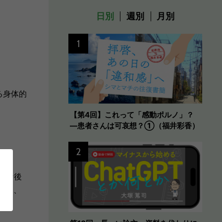
日別
週別
月別
1
る身体的
【第4回】これって「感動ポルノ」？
―患者さんは可哀想？①（福井彩香）
。
2
ロナ後
移行後、