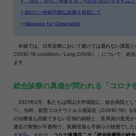
◉
「治す」から「伴走する」への3つのパラダイムシ
◉
結びに─持続可能な診療を目指して
◉
Message for Generalists
本稿では、
日常診療において避けては通れない課題と
COVID-19 condition／Long COVID）」
ます。
総合診療の真価が問われる「コロ
2021年2月、私たちは岡山大学病院に、総合病院とし
1）
。当時
、新型コロナウイルス感染症（COVID-19
の治療後も回復できない症例の経験と、医局員の意見か
遺症の実態が不透明で、医療現場も手探りの状態でしたが
2）
ます
。それは、
コロナ後遺症こそ「総合診療医の総合