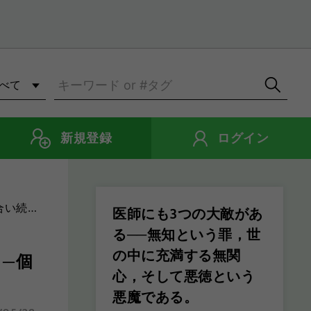
新規登録
ログイン
塚文男）
医師にも3つの大敵があ
る──無知という罪，世
の中に充満する無関
─個
心，そして悪徳という
悪魔である。