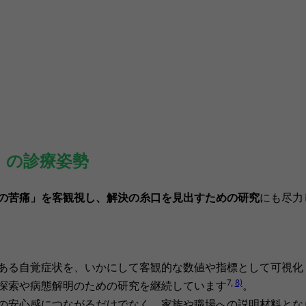
」の診療姿勢
の苦痛」を客観視し、解決の糸口を見出すための研究
にも尽力
ある自覚症状を、いかにして客観的な数値や指標として可視化
7,
8)
探索
や病態解明のための研究を継続しています
。
の安心感につながるだけでなく、家族や職場への説明材料とな