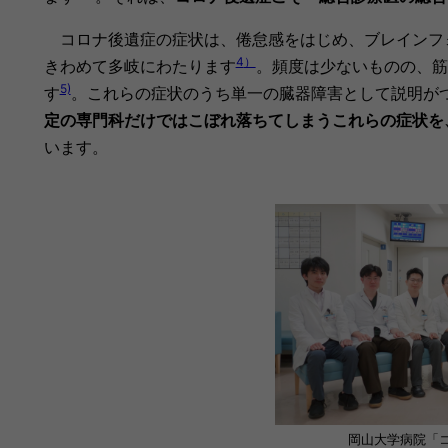
コロナ後遺症の症状は、倦怠感をはじめ、
ブレインフ
4
）
きわめて多岐にわたります
。頻度は少ないものの、筋
5)
す
。これらの症状のうち単一の臓器障害として説明が
定の専門科だけではこぼれ落ちてしまうこれらの症状を
います。
岡山大学病院「