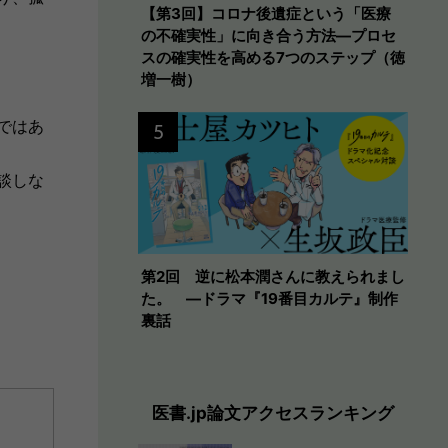
【第3回】コロナ後遺症という「医療
の不確実性」に向き合う方法―プロセ
スの確実性を高める7つのステップ（徳
増一樹）
ではあ
5
談しな
第2回 逆に松本潤さんに教えられまし
た。 ―ドラマ『19番目カルテ』制作
裏話
医書.jp論文アクセスランキング