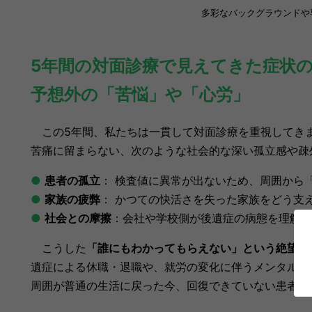
多彩なバックグラウンドや
5年間の対面診療で見えてきた症状
予想外の「苦悩」や「心労」
この5年間、私たちは一貫して対面診療を重視してき
苦痛に留まらない、次のような社会的な深い孤立感や疎
●
患者の孤立
： 検査値に異常が出ないため、周囲から
●
家族の疲弊
： かつての快活さを失った家族をどう支
●
社会との摩擦
：会社や学校側が後遺症の病態を理解で
こうした
「誰にもわかってもらえない」という絶望感
遺症による休職・退職や、就労の変化に伴うメンタルヘ
周囲が普通の生活に戻った今、回復できていない患者さ