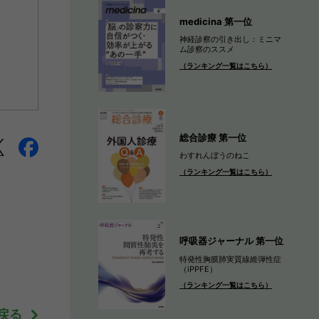
medicina 第一位
神経診察の引き出し：ミニマ
ム診察のススメ
（ランキング一覧はこちら）
総合診療 第一位
わすれんぼうのねこ
（ランキング一覧はこちら）
呼吸器ジャーナル 第一位
特発性胸膜肺実質線維弾性症
（iPPFE）
（ランキング一覧はこちら）
戻る