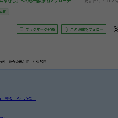
査異常なし」への総合診療的アプローチ
更新日付：
2026
診療
ブックマーク登録
この連載をフォロー
内科・総合診療科長、検査部長
の「苦悩」や「心労」