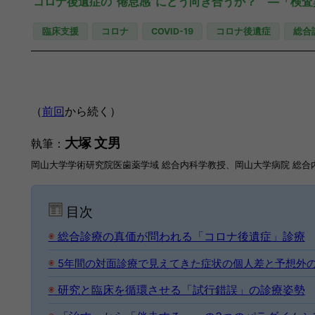
コロナ後遺症の“倦怠感”にどう向き合うか？ ―「検
臨床支援
コロナ
COVID-19
コロナ後遺症
総合
（
前回
から続く）
大塚 文男
執筆：
岡山大学学術研究院医歯薬学域 総合内科学教授、岡山大学病院 総合
目次
◉
総合診療の真価が問われる「コロナ後遺症」診療
◉
5年間の対面診療で見えてきた症状の個人差と予想外
◉
研究と臨床を循環させる「試行錯誤」の診療姿勢