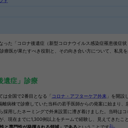
フト
なった「コロナ後遺症（新型コロナウイルス感染症罹患後症状：p
について、総合診療医が果たすべき役割と、その向き合い方について、私見
ナ後遺症」診療
ては全国で2番目となる「
コロナ・アフターケア外来
」を開設
）を隔離病棟で診療していた当科の若手医師からの発案に始まり、
ら採用したネーミングで外来設置に漕ぎ着けました。当時はコ
、現在までに1,300例以上をチームで経験し、見えてきたこ
3
）
性と専門性が発揮される領域」である
ということです
。