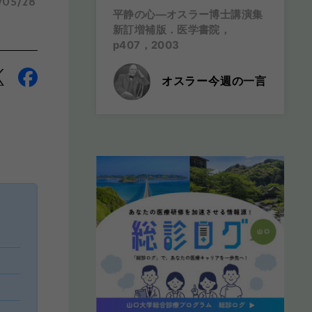
/05/28
平静の心―オスラー博士講演集
新訂増補版．医学書院，
p407，2003
オスラー今週の一言