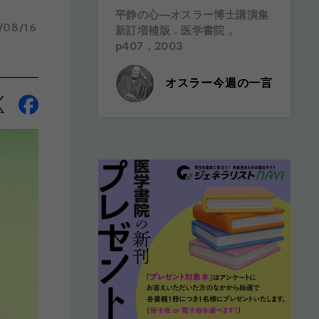
平静の心―オスラー博士講演集
/08/16
新訂増補版．医学書院，
p407，2003
オスラー今週の一言