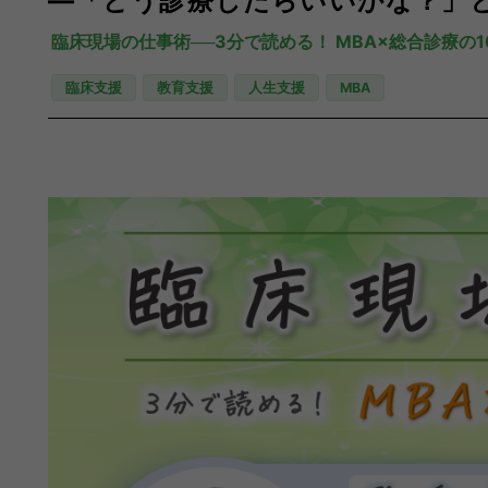
―「どう診療したらいいかな？」
臨床現場の仕事術──3分で読める！ MBA×総合診療の1
臨床支援
教育支援
人生支援
MBA