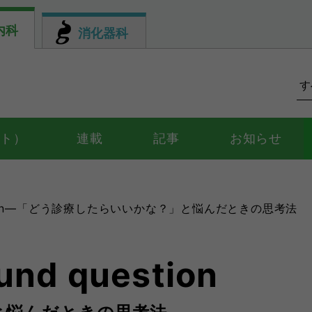
内科
消化器科
ント）
連載
記事
お知らせ
uestion―「どう診療したらいいかな？」と悩んだときの思考法
nd question