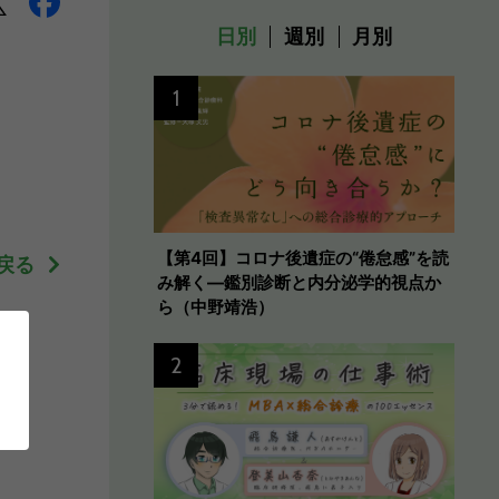
日別
週別
月別
1
【第4回】コロナ後遺症の“倦怠感”を読
戻る
み解く―鑑別診断と内分泌学的視点か
ら（中野靖浩）
2