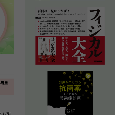
投与量
れば効