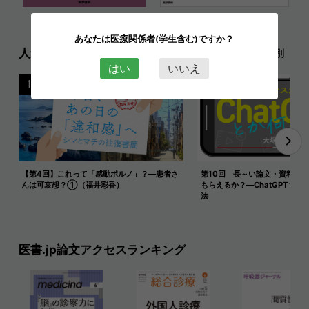
あなたは医療関係者(学生含む)ですか？
人気記事ランキング
日別
週別
月別
はい
いいえ
1
2
【第4回】これって「感動ポルノ」？―患者さ
第10回 長～い論文・資料を
んは可哀想？①（福井彩香）
もらえるか？―ChatGPTで長
法
医書.jp論文アクセスランキング