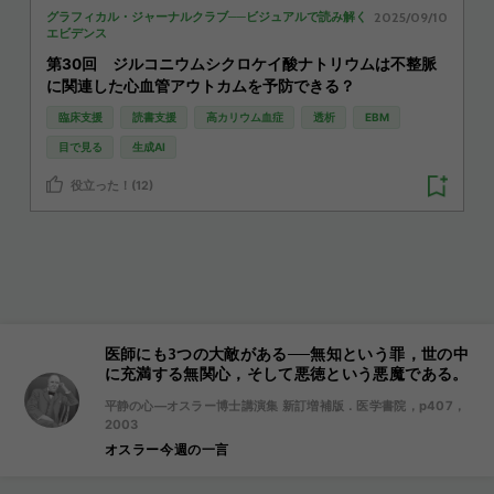
2025/09/10
グラフィカル・ジャーナルクラブ──ビジュアルで読み解く
エビデンス
第30回 ジルコニウムシクロケイ酸ナトリウムは不整脈
に関連した心血管アウトカムを予防できる？
臨床支援
読書支援
高カリウム血症
透析
EBM
目で見る
生成AI
役立った！(12)
医師にも3つの大敵がある──無知という罪，世の中
に充満する無関心，そして悪徳という悪魔である。
平静の心―オスラー博士講演集 新訂増補版．医学書院，p407，
2003
オスラー今週の一言