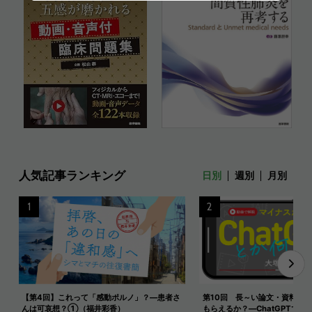
人気記事ランキング
日別
週別
月別
1
2
【第4回】これって「感動ポルノ」？―患者さ
第10回 長～い論文・資料を
んは可哀想？①（福井彩香）
もらえるか？―ChatGPTで長