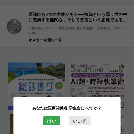
医師にも3つの大敵がある──無知という罪，世の中
に充満する無関心，そして悪徳という悪魔である。
平静の心―オスラー博士講演集 新訂増補版．医学書院，p407，
2003
オスラー今週の一言
あなたは医療関係者(学生含む)ですか？
はい
いいえ