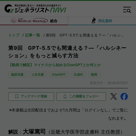
総合
消化器科
トップ
記事一覧
第9回 GPT-5.5でも間違える？―「ハルシネーション」をもっと減らす方法
第9回 GPT-5.5でも間違える？―「ハルシネー
ション」をもっと減らす方法
【動画で解説】マイナスから始めるChatGPTとか何とか
臨床支援
人生支援
ChatGPT
生成AI
動画
更新日付：
2026/07/07
ブックマーク登録
この連載をフォロー
※本連載は次回配信までおよそ1カ月間は「ログインなし」でご覧に
なれます
。
大塚篤司
解説
：
（近畿大学医学部皮膚科 主任教授）