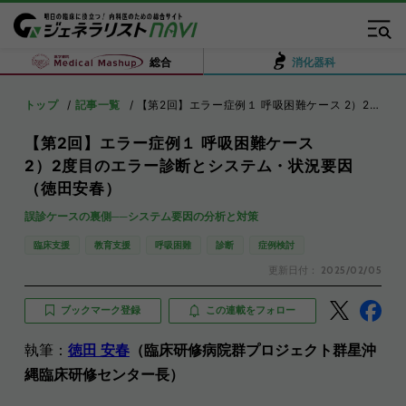
総合
消化器科
トップ
記事一覧
【第2回】エラー症例１ 呼吸困難ケース 2）2度目のエラー診断とシステム・状況要因（徳田安春）
【第2回】エラー症例１ 呼吸困難ケース
2）2度目のエラー診断とシステム・状況要因
（徳田安春）
誤診ケースの裏側──システム要因の分析と対策
臨床支援
教育支援
呼吸困難
診断
症例検討
更新日付：
2025/02/05
ブックマーク登録
この連載をフォロー
執筆：
徳田 安春
（臨床研修病院群プロジェクト群星沖
縄臨床研修センター長）