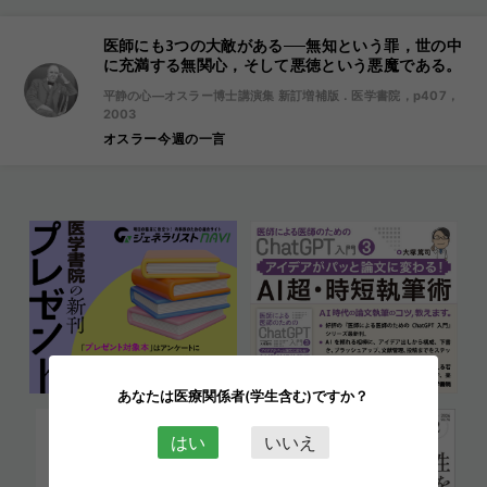
医師にも3つの大敵がある──無知という罪，世の中
に充満する無関心，そして悪徳という悪魔である。
平静の心―オスラー博士講演集 新訂増補版．医学書院，p407，
2003
オスラー今週の一言
あなたは医療関係者(学生含む)ですか？
はい
いいえ