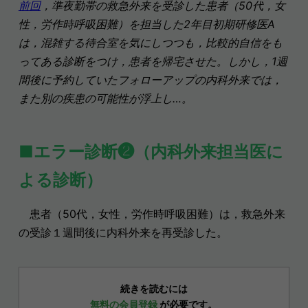
前回
，準夜勤帯の救急外来を受診した患者（50代，女
性，労作時呼吸困難）を担当した2年目初期研修医A
は，混雑する待合室を気にしつつも，比較的自信をも
ってある診断をつけ，患者を帰宅させた。しかし，1週
間後に予約していたフォローアップの内科外来では，
また別の疾患の可能性が浮上し…。
■
エラー診断❷（内科外来担当医に
よる診断）
患者（50代，女性，労作時呼吸困難）は，救急外来
の受診１週間後に内科外来を再受診した。
続きを読むには
無料の会員登録
が必要です。