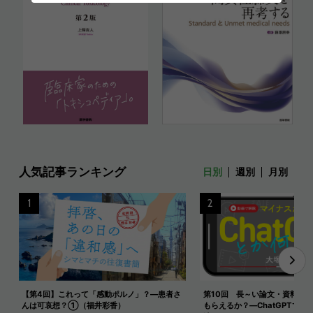
人気記事ランキング
日別
週別
月別
1
2
【第4回】これって「感動ポルノ」？―患者さ
第10回 長～い論文・資料を
んは可哀想？①（福井彩香）
もらえるか？―ChatGPTで長