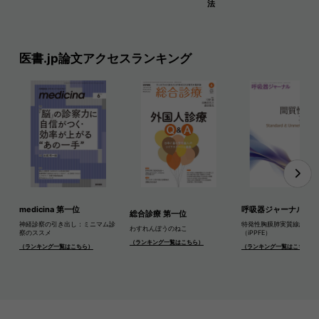
法
医書.jp論文アクセスランキング
medicina 第一位
呼吸器ジャーナル 第
総合診療 第一位
神経診察の引き出し：ミニマム診
特発性胸膜肺実質線維弾性
わすれんぼうのねこ
察のススメ
（iPPFE）
（ランキング一覧はこちら）
（ランキング一覧はこちら）
（ランキング一覧はこちら）