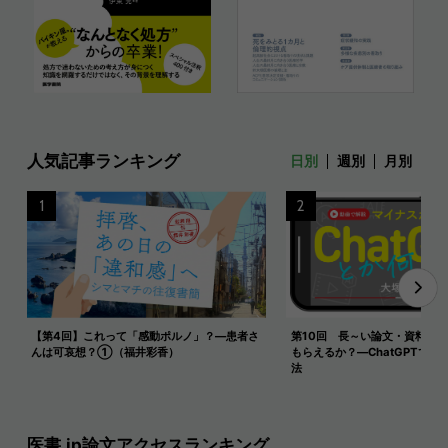
人気記事ランキング
日別
週別
月別
1
2
【第4回】これって「感動ポルノ」？―患者さ
第10回 長～い論文・資料を
んは可哀想？①（福井彩香）
もらえるか？―ChatGPTで長
法
医書.jp論文アクセスランキング