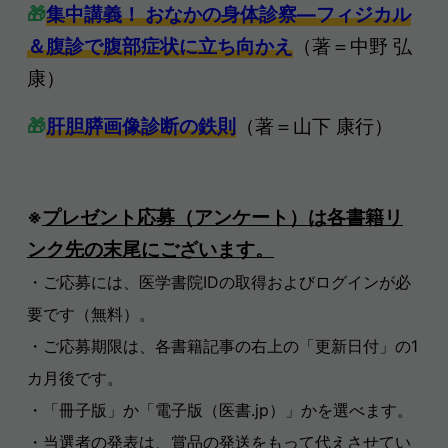
🎁
集中講義！ おなかの身体診察―フィジカル
＆腹診で腹部症状に立ち向かえ
（著＝中野 弘
康）
🎁
肝胆膵画像診断の鉄則
（著＝山下 康行）
※
プレゼント応募（アンケート）は各書籍リ
ンク先の末尾にございます。
・ご応募には、医学書院IDの取得およびログインが必
要です（無料）。
・ご応募期限は、各書籍記事の右上の「更新日付」の1
カ月後です。
・「冊子版」か「電子版（医書.jp）」かを選べます。
・当選者の発表は、賞品の発送をもって代えさせてい