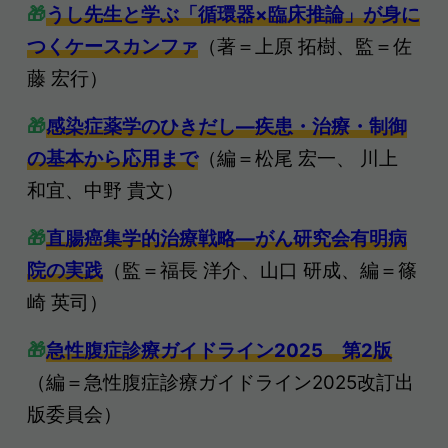
🎁
うし先生と学ぶ「循環器×臨床推論」が身に
つくケースカンファ
（著＝上原 拓樹、監＝佐
藤 宏行）
🎁
感染症薬学のひきだし―疾患・治療・制御
の基本から応用まで
（編＝松尾 宏一、 川上
和宜、中野 貴文）
🎁
直腸癌集学的治療戦略―がん研究会有明病
院の実践
（監＝福長 洋介、山口 研成、編＝篠
崎 英司）
🎁
急性腹症診療ガイドライン2025 第2版
（編＝急性腹症診療ガイドライン2025改訂出
版委員会）