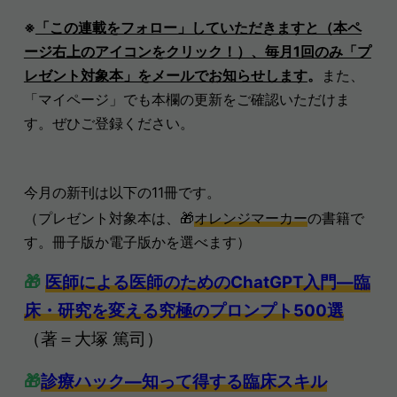
※
「この連載をフォロー」していただきますと（本ペ
ージ右上のアイコンをクリック！）、毎月1回のみ「プ
レゼント対象本」をメールでお知らせします
。
また、
「マイページ」でも本欄の更新をご確認いただけま
す。ぜひご登録ください。
今月の新刊は以下の11冊です
。
（プレゼント対象本は、
🎁
オレンジマーカー
の書籍で
す。冊子版か電子版かを選べます
）
🎁
医師による医師のためのChatGPT入門―臨
床・研究を変える究極のプロンプト500選
（著＝大塚 篤司）
🎁
診療ハック―知って得する臨床スキル