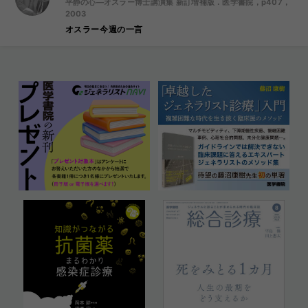
平静の心―オスラー博士講演集 新訂増補版．医学書院，p407，
2003
オスラー今週の一言