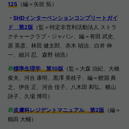
125
（編＝矢吹 拓）
・
SHDインターベンションコンプリートガイ
ド 第2版
（監＝特定非営利活動法人 ストラ
クチャークラブ・ジャパン、編＝有田 武史、
原 英彦、林田 健太郎、赤木 禎治、白井 伸
一、細川 忍、森野 禎浩）
🎁
標準生理学 第10版
（監＝大森 治紀、大橋
俊夫、河合 康明、黒澤 美枝子、編＝鯉淵 典
之、伊佐 正、河合 佳子、八木田 和弘、横山
詩子、久場 博司）
🎁
皮膚科レジデントマニュアル 第2版
（編＝
鶴田 大輔）