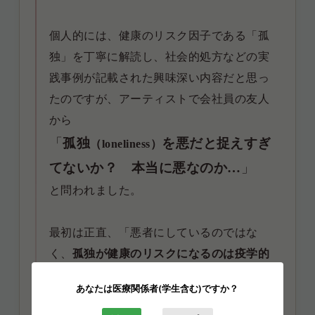
個人的には、健康のリスク因子である「孤
独」を丁寧に解読し、社会的処方などの
実
践事例が記載された興味深い内容だと思っ
たのですが、アーティストで会社員の友人
から
「
孤独
を悪だと捉えすぎ
（loneliness）
てないか？ 本当に悪なのか…
」
と問われました。
最初は正直、「悪者にしているのではな
く、
孤独が健康のリスクになるのは疫学的
に自明であるのに、その対策を考えること
あなたは医療関係者(学生含む)ですか？
の何が悪いのか？ 押しつけているわけで