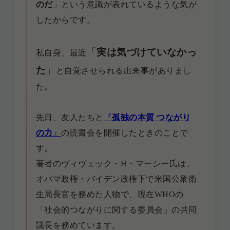
のだ
」という意識が表れているような気が
したからです。
「
実は気づけ
ていなかっ
私自身、最近
た
」
と自覚させられる出来事がありまし
た。
先日、友人たちと
『
孤独の本質 つながり
の力
』
の読書会を開催したときのことで
す。
著者のヴィヴェック・H・マーシー氏は、
オバマ政権・バイデン政権下で米国公衆衛
生局長官を務めた人物で、現在WHOの
「社会的つながりに関する委員会」の共同
議長を務めています。