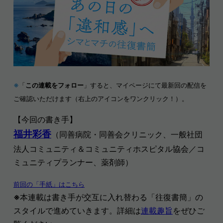
※
「
この連載をフォロー
」すると、マイページにて最新回の配信を
ご確認いただけます（右上のアイコンをワンクリック！）。
【今回の書き手】
福井彩香
（同善病院・同善会クリニック、一般社団
法人コミュニティ＆コミュニティホスピタル協会／コ
ミュニティプランナー、薬剤師）
前回の「手紙」はこちら
※
本連載は書き手が交互に入れ替わる「往復書簡」の
スタイルで進めていきます。詳細は
連載趣旨
をぜひご