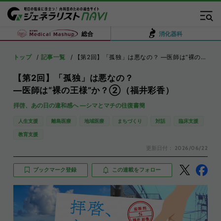
総合
消化器科
トップ
記事一覧
【第2回】「孤独」は悪なの？ ―医師は“裸の王様”か？②（福井彩香）
【第2回】「孤独」は悪なの？
―医師は“裸の王様”か？②（福井彩香）
拝啓、あの日の違和感へ ―シマとマチの往復書簡
人生支援
離島医療
地域医療
まちづくり
対話
臨床支援
教育支援
更新日付：
2026/06/22
ブックマーク登録
この連載をフォロー