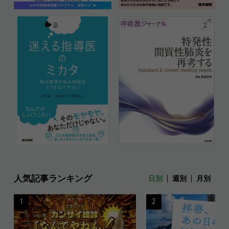
人気記事ランキング
日別
週別
月別
1
2