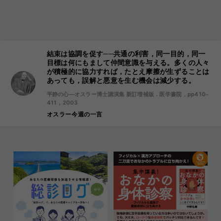
結束は協調を促す──共通の利害，同一目的，同一
目標は何にもまして仲間意識を与える。多くの人々
が積極的に協力すれば，たとえ摩擦が生ずることは
あっても，誤解と悪意を生む機会は減少する。
平静の心―オスラー博士講演集 新訂増補版．医学書院，pp410-
411，2003
オスラー今週の一言