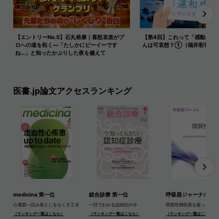
【エントリーNo.5】石丸裕康｜喜怒哀楽がプ
【第4回】これって「感動ポル
ロへの道を拓く—「たしかにピーイーです
んは可哀想？①（福井彩香）
ね…」と知ったかぶりした夜を越えて
医書.jp論文アクセスランキング
medicina 第一位
総合診療 第一位
呼吸器ジャーナル 第
心電図―読み落としをなくす工夫
一目でわかる認知症の今
間質性肺疾患を疑ったら
（ランキング一覧はこちら）
（ランキング一覧はこちら）
（ランキング一覧はこちら）