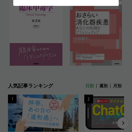
人気記事ランキング
日別
週別
月別
1
2