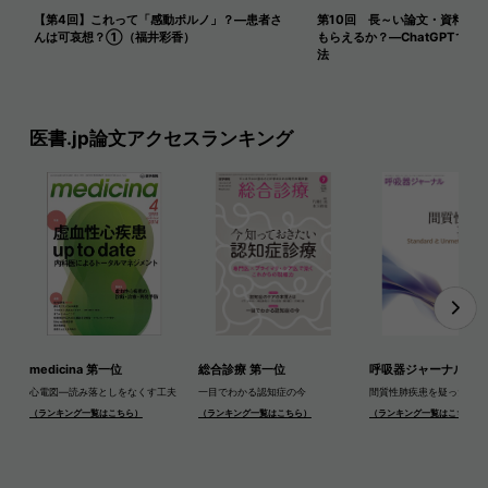
【第4回】これって「感動ポルノ」？―患者さ
第10回 長～い論文・資料を
んは可哀想？①（福井彩香）
もらえるか？―ChatGPTで長
法
医書.jp論文アクセスランキング
medicina 第一位
総合診療 第一位
呼吸器ジャーナル 第
心電図―読み落としをなくす工夫
一目でわかる認知症の今
間質性肺疾患を疑ったら
（ランキング一覧はこちら）
（ランキング一覧はこちら）
（ランキング一覧はこちら）