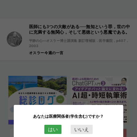
医師にも3つの大敵がある──無知という罪，世の中
に充満する無関心，そして悪徳という悪魔である。
平静の心―オスラー博士講演集 新訂増補版．医学書院，p407，
2003
オスラー今週の一言
あなたは医療関係者(学生含む)ですか？
はい
いいえ