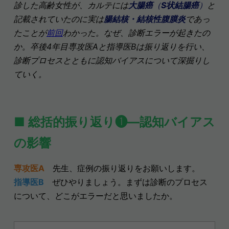
診した高齢女性が、カルテには
大腸癌
（
S状結腸癌
）
と
記載されていたのに実は
腸結核・結核性腹膜炎
であっ
たことが
前回
わかった。なぜ、診断エラーが起きたの
か。卒後4年目専攻医Aと指導医Bは振り返りを行い、
診断プロセスとともに認知バイアスについて深掘りし
ていく。
■ 総括的振り返り❶―認知バイアス
の影響
専攻医A
先生、症例の振り返りをお願いします。
指導医B
ぜひやりましょう。まずは診断のプロセス
について、どこがエラーだと思いましたか。