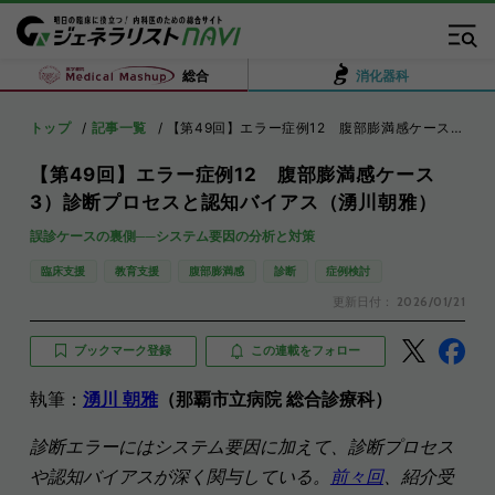
総合
消化器科
トップ
記事一覧
【第49回】エラー症例12 腹部膨満感ケース 3）診断プロセスと認知バイアス（湧川朝雅）
【第49回】エラー症例12 腹部膨満感ケース
3）診断プロセスと認知バイアス（湧川朝雅）
誤診ケースの裏側──システム要因の分析と対策
臨床支援
教育支援
腹部膨満感
診断
症例検討
更新日付：
2026/01/21
ブックマーク登録
この連載をフォロー
執筆：
湧川
朝雅
（那覇市立病院 総合診療科）
診断エラーにはシステム要因に加えて、診断プロセス
や認知バイアスが深く関与している。
前々回
、紹介受