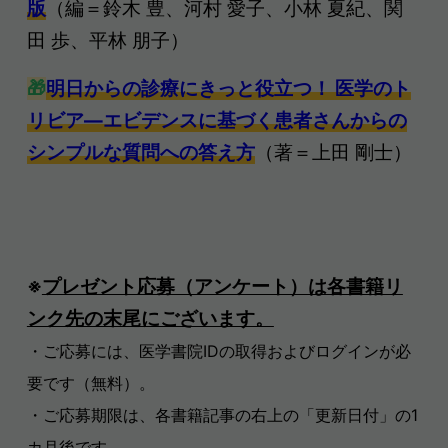
版
（編＝鈴木 豊、河村 愛子、小林 夏紀、関
田 歩、平林 朋子）
🎁
明日からの診療にきっと役立つ！ 医学のト
リビア―エビデンスに基づく患者さんからの
シンプルな質問への答え方
（著＝上田 剛士
）
※
プレゼント応募（アンケート）は各書籍リ
ンク先の末尾にございます。
・ご応募には、医学書院IDの取得およびログインが必
要です（無料）。
・ご応募期限は、各書籍記事の右上の「更新日付」の1
カ月後です。