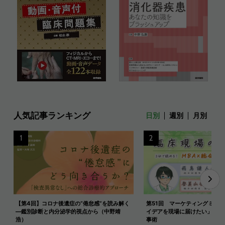
人気記事ランキング
日別
週別
月別
1
2
【第4回】コロナ後遺症の“倦怠感”を読み解く
第51回 マーケティングミック
―鑑別診断と内分泌学的視点から（中野靖
イデアを現場に届けたい」と思
浩）
事術