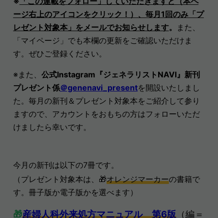
※
「この連載をフォロー」していただきますと（本ペ
ージ右上のアイコンをクリック！）、毎月1回のみ「プ
レゼント対象本」をメールでお知らせします
。
また、
「マイページ」でも本欄の更新をご確認いただけま
す。ぜひご登録ください。
※また、
公式Instagram『ジェネラリストNAVI』新刊
プレゼント係
＠genenavi_present
を開設いたしまし
た。毎月の新刊＆プレゼント対象本をご紹介して参り
ますので、アカウントをおもちの方はフォローいただ
けましたら幸いです。
今月の新刊は以下の7冊です
。
（プレゼント対象本は、🎁
オレンジマーカー
の書籍で
す。冊子版か電子版かを選べます
）
🎁
産婦人科外来処方マニュアル 第6版
（編＝