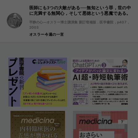
医師にも3つの大敵がある──無知という罪，世の中
に充満する無関心，そして悪徳という悪魔である。
平静の心―オスラー博士講演集 新訂増補版．医学書院，p407，
2003
オスラー今週の一言