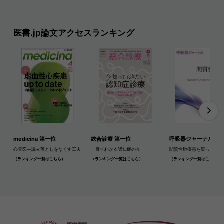
医書.jp論文アクセスランキング
medicina 第一位
総合診療 第一位
呼吸器ジャーナル 第
心電図―読み落としをなくす工夫
一目でわかる認知症の今
間質性肺疾患を疑ったら
（ランキング一覧はこちら）
（ランキング一覧はこちら）
（ランキング一覧はこちら）