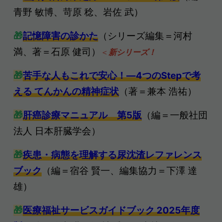
青野 敏博
、
苛原 稔
、
岩佐 武）
🎁
記憶障害の診かた
（シリーズ編集＝河村
満、著＝石原 健司）
＜
新シリーズ！
🎁
苦手な人もこれで安心！―4つのStepで考
える てんかんの精神症状
（著＝兼本 浩祐）
🎁
肝癌診療マニュアル 第5版
（編＝一般社団
法人 日本肝臓学会）
🎁
疾患・病態を理解する尿沈渣レファレンス
ブック
（編＝宿谷 賢一、編集協力＝下澤 達
雄）
🎁
医療福祉サービスガイドブック 2025年度