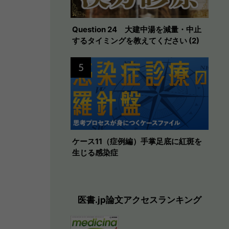
Question 24 大建中湯を減量・中止
するタイミングを教えてください (2)
5
ケース11（症例編）手掌足底に紅斑を
生じる感染症
医書.jp論文アクセスランキング