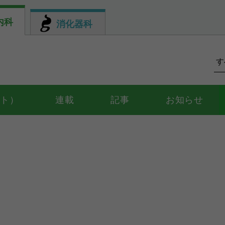
内科
消化器科
ント）
連載
記事
お知らせ