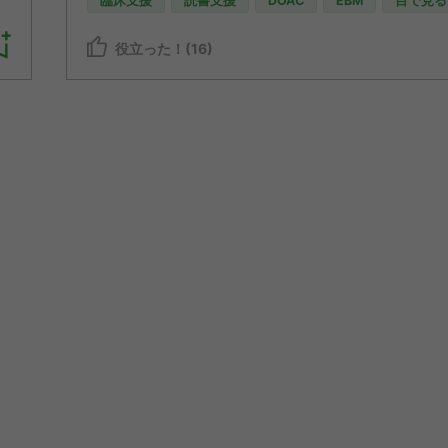
臨床支援
読書支援
DOAC
EBM
目で見る
役立った！(16)