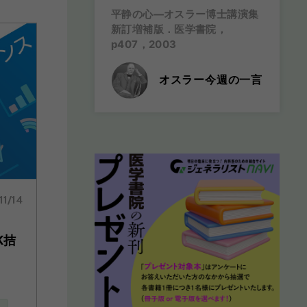
平静の心―オスラー博士講演集
新訂増補版．医学書院，
p407，2003
オスラー今週の一言
11/14
K拮