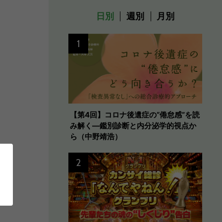
日別
週別
月別
1
【第4回】コロナ後遺症の“倦怠感”を読
み解く―鑑別診断と内分泌学的視点か
ら（中野靖浩）
2