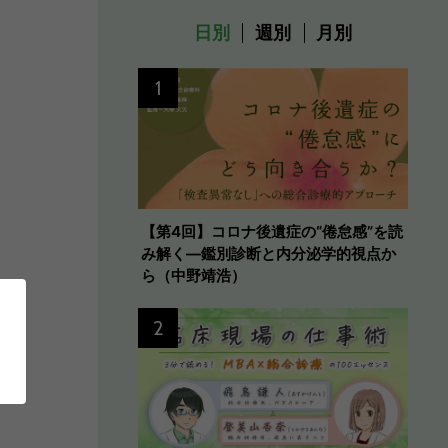
日別
週別
月別
1
【第4回】コロナ後遺症の“倦怠感”を読
み解く―鑑別診断と内分泌学的視点か
ら（中野靖浩）
2