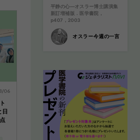
平静の心―オスラー博士講演集
新訂増補版．医学書院，
p407，2003
オスラー今週の一言
3/06
ト
と日
点