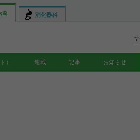
内科
消化器科
ント）
連載
記事
お知らせ