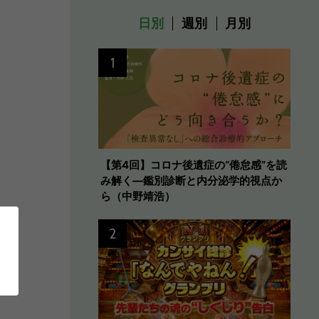
日別
週別
月別
1
【第4回】コロナ後遺症の“倦怠感”を読
み解く―鑑別診断と内分泌学的視点か
ら（中野靖浩）
2