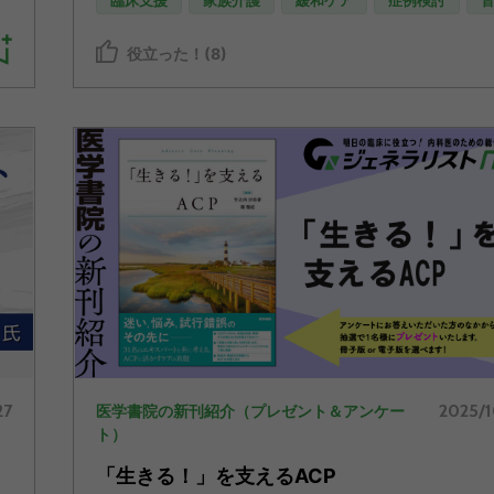
臨床支援
家族介護
緩和ケア
症例検討
役立った！(8)
27
2025/
医学書院の新刊紹介（プレゼント＆アンケー
ト）
「生きる！」を支えるACP