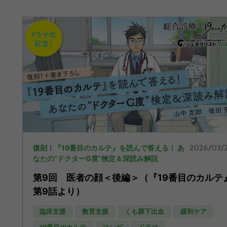
2026/03/
復刻！『19番目のカルテ』を読んで答える！ あ
なたの“ドクターG度”検定＆深読み解説
第9回 医者の顔＜後編＞（『19番目のカルテ
第9話より）
臨床支援
教育支援
くも膜下出血
緩和ケア