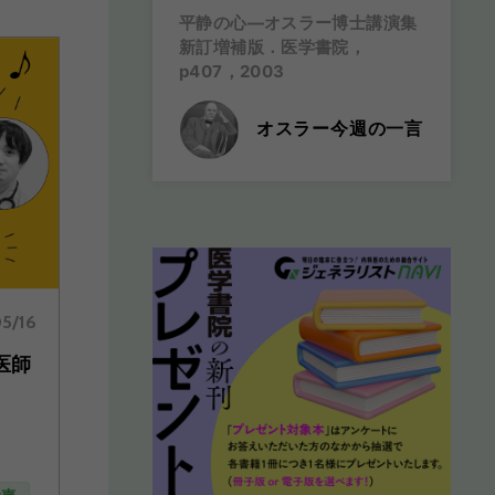
平静の心―オスラー博士講演集
新訂増補版．医学書院，
p407，2003
オスラー今週の一言
5/16
医師