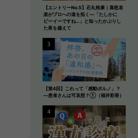
【エントリーNo.5】石丸裕康｜喜怒哀
楽がプロへの道を拓く—「たしかに
ピーイーですね…」と知ったかぶりし
た夜を越えて
3
【第4回】これって「感動ポルノ」？
―患者さんは可哀想？①（福井彩香）
4