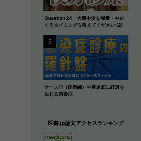
Question 24 大建中湯を減量・中止
するタイミングを教えてください (2)
5
ケース11（症例編）手掌足底に紅斑を
生じる感染症
医書.jp論文アクセスランキング