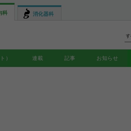
内科
消化器科
ント）
連載
記事
お知らせ