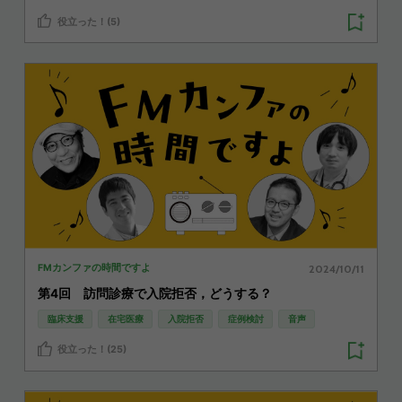
役立った！(5)
2024/10/11
FMカンファの時間ですよ
第4回 訪問診療で入院拒否，どうする？
臨床支援
在宅医療
入院拒否
症例検討
音声
役立った！(25)