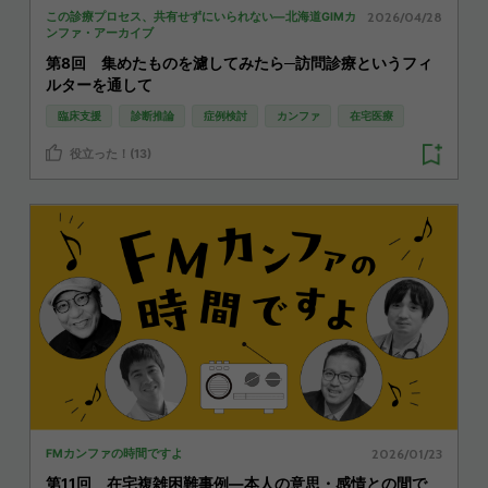
2026/04/28
この診療プロセス、共有せずにいられない―北海道GIMカ
ンファ・アーカイブ
第8回 集めたものを濾してみたら─訪問診療というフィ
ルターを通して
臨床支援
診断推論
症例検討
カンファ
在宅医療
役立った！(13)
2026/01/23
FMカンファの時間ですよ
第11回 在宅複雑困難事例—本人の意思・感情との間で