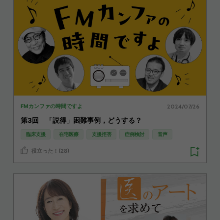
2024/07/26
FMカンファの時間ですよ
第3回 「説得」困難事例，どうする？
臨床支援
在宅医療
支援拒否
症例検討
音声
役立った！(28)