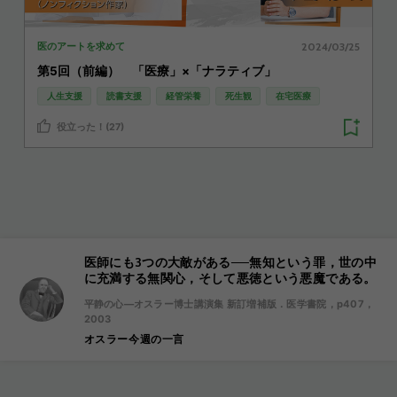
2024/03/25
医のアートを求めて
第5回（前編） 「医療」×「ナラティブ」
人生支援
読書支援
経管栄養
死生観
在宅医療
役立った！(27)
医師にも3つの大敵がある──無知という罪，世の中
に充満する無関心，そして悪徳という悪魔である。
平静の心―オスラー博士講演集 新訂増補版．医学書院，p407，
2003
オスラー今週の一言