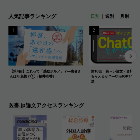
人気記事ランキング
日別
週別
月別
1
2
【第4回】これって「感動ポルノ」？―患者さ
第10回 長～い論文・資料を
んは可哀想？①（福井彩香）
もらえるか？―ChatGPTで長
法
医書.jp論文アクセスランキング