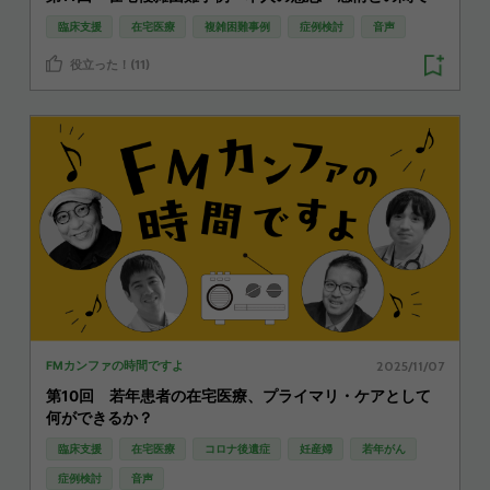
臨床支援
在宅医療
複雑困難事例
症例検討
音声
役立った！(11)
2025/11/07
FMカンファの時間ですよ
第10回 若年患者の在宅医療、プライマリ・ケアとして
何ができるか？
臨床支援
在宅医療
コロナ後遺症
妊産婦
若年がん
症例検討
音声