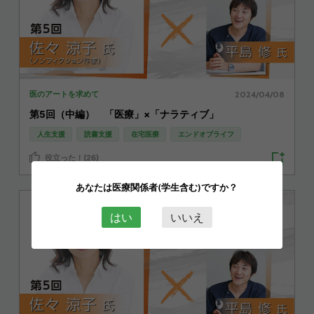
2024/04/08
医のアートを求めて
第5回（中編） 「医療」×「ナラティブ」
人生支援
読書支援
在宅医療
エンドオブライフ
役立った！(26)
あなたは医療関係者(学生含む)ですか？
はい
いいえ